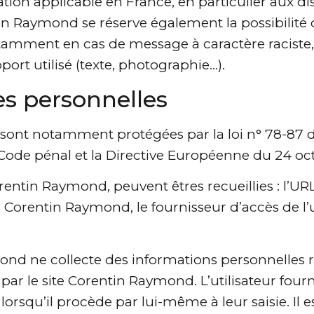
ation applicable en France, en particulier aux dis
n Raymond se réserve également la possibilité 
 notamment en cas de message à caractère raciste,
ort utilisé (texte, photographie…).
es personnelles
sont notamment protégées par la loi n° 78-87 du 
u Code pénal et la Directive Européenne du 24 oc
Corentin Raymond, peuvent êtres recueillies : l’UR
e Corentin Raymond, le fournisseur d’accès de l’u
d ne collecte des informations personnelles rela
par le site Corentin Raymond. L’utilisateur four
qu’il procède par lui-même à leur saisie. Il est a