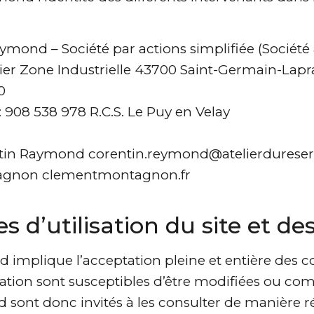
aymond – Société par actions simplifiée (Société
adier Zone Industrielle 43700 Saint-Germain-Lap
0
908 538 978 R.C.S. Le Puy en Velay
ntin Raymond corentin.reymond@atelierdureserv
ntagnon clementmontagnon.fr
s d’utilisation du site et d
d implique l’acceptation pleine et entière des co
isation sont susceptibles d’être modifiées ou c
 sont donc invités à les consulter de manière r